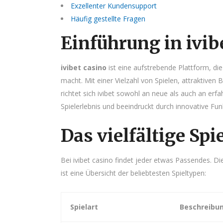
Exzellenter Kundensupport
Häufig gestellte Fragen
Einführung in ivib
ivibet casino
ist eine aufstrebende Plattform, di
macht. Mit einer Vielzahl von Spielen, attraktive
richtet sich ivibet sowohl an neue als auch an erf
Spielerlebnis und beeindruckt durch innovative Funk
Das vielfältige Sp
Bei ivibet casino findet jeder etwas Passendes. Die
ist eine Übersicht der beliebtesten Spieltypen:
Spielart
Beschreibu