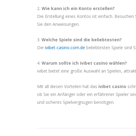
Wie kann ich ein Konto erstellen?
Die Erstellung eines Kontos ist einfach. Besuchen S
Sie den Anweisungen.
Welche Spiele sind die beliebtesten?
Die
ivibet-casino.com.de
beliebtesten Spiele sind 
Warum sollte ich ivibet casino wählen?
ivibet bietet eine große Auswahl an Spielen, attr
Mit all diesen Vorteilen hat das
ivibet casino
schn
ob Sie ein Anfänger oder ein erfahrener Spieler sin
und sicheres Spielvergnügen benötigen.