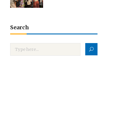
Search