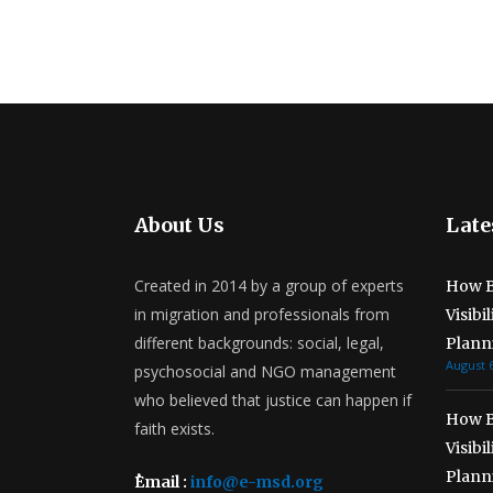
About Us
Late
Created in 2014 by a group of experts
How B
in migration and professionals from
Visibi
different backgrounds: social, legal,
Plann
August 6
psychosocial and NGO management
who believed that justice can happen if
How B
faith exists.
Visibi
Plann
ُEmail :
info@e-msd.org