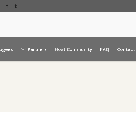
Baabda Rear EBML road, near Sacre Coeur hospita
ugees
Partners
Host Community
FAQ
Contact
Mount Lebanon, Lebanon.