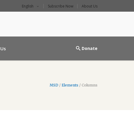
English
Subscribe Now
About Us
l main entrance
 Us
Donate
MSD
/
Elements
/
Columns