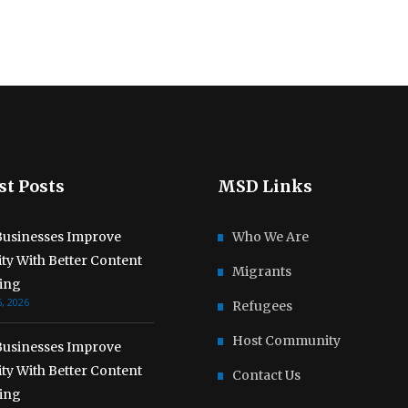
st Posts
MSD Links
usinesses Improve
Who We Are
lity With Better Content
Migrants
ing
, 2026
Refugees
Host Community
usinesses Improve
lity With Better Content
Contact Us
ing