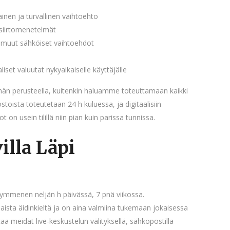
ainen ja turvallinen vaihtoehto
kasiirtomenetelmät
ja muut sähköiset vaihtoehdot
aliset valuutat nykyaikaiselle käyttäjälle
än perusteella, kuitenkin haluamme toteuttamaan kaikki
toista toteutetaan 24 h kuluessa, ja digitaalisiin
 on usein tilillä niin pian kuin parissa tunnissa.
illa Läpi
ymmenen neljän h päivässä, 7 pnä viikossa.
ta äidinkieltä ja on aina valmiina tukemaan jokaisessa
aa meidät live-keskustelun välityksellä, sähköpostilla