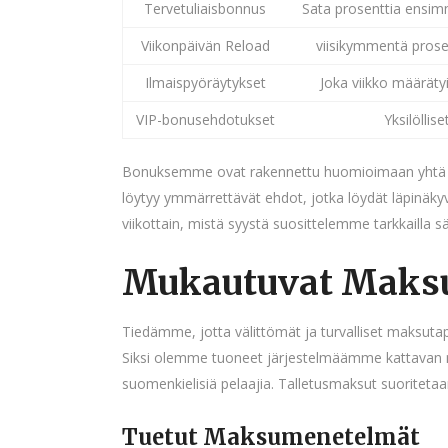
Tervetuliaisbonnus
Sata prosenttia ensim
Viikonpäivän Reload
viisikymmentä prose
Ilmaispyöräytykset
Joka viikko määrätyi
VIP-bonusehdotukset
Yksilöllise
Bonuksemme ovat rakennettu huomioimaan yhtä laill
löytyy ymmärrettävät ehdot, jotka löydät läpinä
viikottain, mistä syystä suosittelemme tarkkailla s
Mukautuvat Maksu
Tiedämme, jotta välittömät ja turvalliset maksuta
Siksi olemme tuoneet järjestelmäämme kattavan 
suomenkielisiä pelaajia. Talletusmaksut suoritetaa
Tuetut Maksumenetelmät