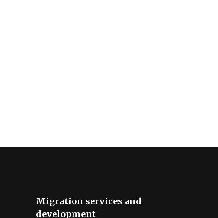
Migration services and
development