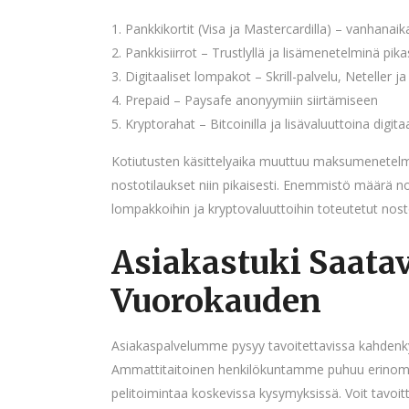
Pankkikortit (Visa ja Mastercardilla) – vanhanaik
Pankkisiirrot – Trustlyllä ja lisämenetelminä pi
Digitaaliset lompakot – Skrill-palvelu, Neteller 
Prepaid – Paysafe anonyymiin siirtämiseen
Kryptorahat – Bitcoinilla ja lisävaluuttoina digita
Kotiutusten käsittelyaika muuttuu maksumenetelm
nostotilaukset niin pikaisesti. Enemmistö määrä nos
lompakkoihin ja kryptovaluuttoihin toteutetut nostot
Asiakastuki Saatav
Vuorokauden
Asiakaspalvelumme pysyy tavoitettavissa kahdenk
Ammattitaitoinen henkilökuntamme puhuu erinomais
pelitoimintaa koskevissa kysymyksissä. Voit tavoitt