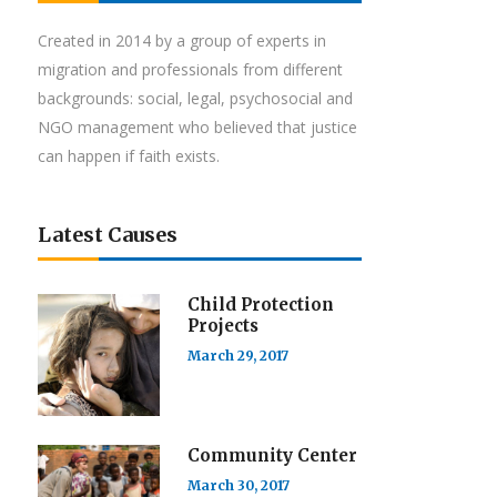
Created in 2014 by a group of experts in
migration and professionals from different
backgrounds: social, legal, psychosocial and
NGO management who believed that justice
can happen if faith exists.
Latest Causes
Child Protection
Projects
March 29, 2017
Community Center
March 30, 2017