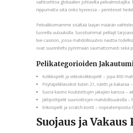
vaihtoehtoa globaalien johtavilta pelivalmistajilta. 
riippumatta siitä onko kyseessä – perinteiset hedel
Pelivalikoimamme sisältää laajan määrän vaihtelevia
tuoreilla uutuuksilla. Suosituimmat pelilajit tarjoav
live-casinon, jossa mahdollisuutesi nauttia todelli
ovat suunniteltu pyörimään saumattomasti sekä pö
Pelikategorioiden Jakautu
Kolikkopelit ja videokolikkopelit – jopa 800 mah
Pöytäpeliklassikot kuten 21, ruletti ja bakaraa 
Suora kasino koulutettujen jakajien kanssa – 
Jättipottipelit suurvoittojen mahdollisuuksilla 
Erikoispelit ja scratch-kortit – nopeatempoista 
Suojaus ja Vakaus