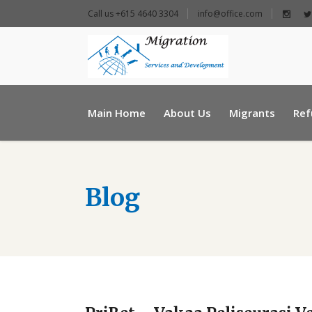
Call us +615 4640 3304
info@office.com
+ 961 25 954460
Main Home
About Us
Migrants
Ref
info@e-msd.org
Blog