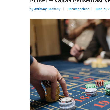
PriBet – Vakaa Peliseurasi V
by
Anthony Hasbany
Uncategorized
June 25, 