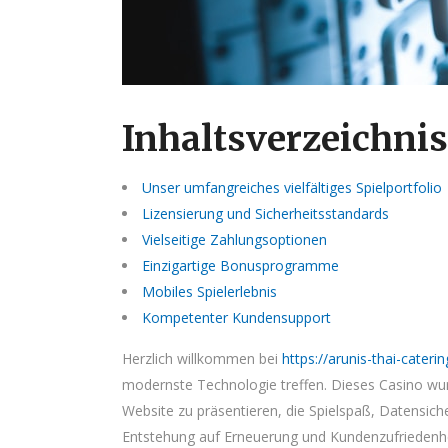
Inhaltsverzeichnis
Unser umfangreiches vielfältiges Spielportfolio
Lizensierung und Sicherheitsstandards
Vielseitige Zahlungsoptionen
Einzigartige Bonusprogramme
Mobiles Spielerlebnis
Kompetenter Kundensupport
Herzlich willkommen bei
https://arunis-thai-caterin
modernste Technologie treffen. Dieses Casino wur
Website zu präsentieren, die Spielspaß, Datensich
Entstehung auf Erneuerung und Kundenzufriedenhei