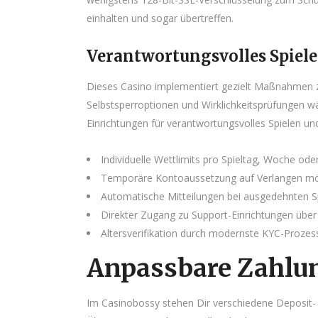
einhalten und sogar übertreffen.
Verantwortungsvolles Spiel
Dieses Casino implementiert gezielt Maßnahmen z
Selbstsperroptionen und Wirklichkeitsprüfungen 
Einrichtungen für verantwortungsvolles Spielen 
Individuelle Wettlimits pro Spieltag, Woche od
Temporäre Kontoaussetzung auf Verlangen mö
Automatische Mitteilungen bei ausgedehnten S
Direkter Zugang zu Support-Einrichtungen über
Altersverifikation durch modernste KYC-Prozes
Anpassbare Zahlu
Im Casinobossy stehen Dir verschiedene Deposit-