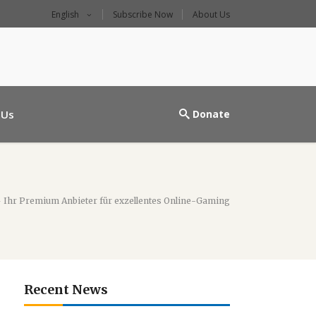
English
Subscribe Now
About Us
l main entrance
 Us
Donate
 Ihr Premium Anbieter für exzellentes Online-Gaming
Recent News