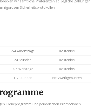
abdecken wir sämtliche Präferenzen ab. Jegliche Zahlungen
n rigorosen Sicherheitsprotokollen.
2-4 Arbeitstage
Kostenlos
24 Stunden
Kostenlos
3-5 Werktage
Kostenlos
1-2 Stunden
Netzwerkgebühren
programme
igen Treueprogramm und periodischen Promotionen.