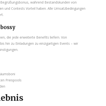
 Begrüßungsbonus, während Bestandskunden von
n und Contests Vorteil haben. Alle Umsatzbedingungen
rt.
obossy
, die jede erweiterte Benefits liefern. Von
s hin zu Einladungen zu einzigartigen Events – wir
ünstigungen.
iläumsboni
ten Preispools
nden
lebnis