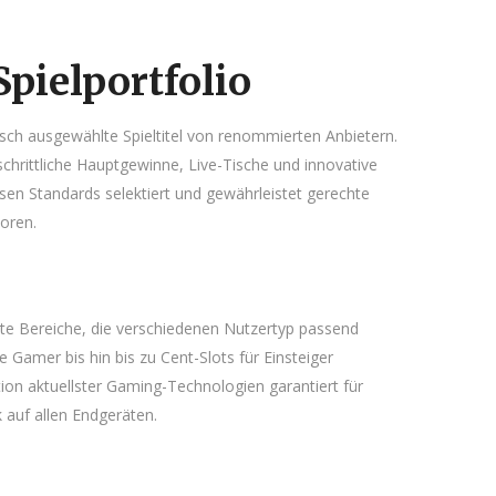
Spielportfolio
isch ausgewählte Spieltitel von renommierten Anbietern.
tschrittliche Hauptgewinne, Live-Tische und innovative
sen Standards selektiert und gewährleistet gerechte
oren.
erte Bereiche, die verschiedenen Nutzertyp passend
 Gamer bis hin bis zu Cent-Slots für Einsteiger
ation aktuellster Gaming-Technologien garantiert für
 auf allen Endgeräten.