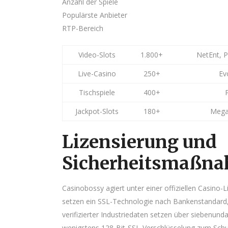
Anzahl der Spiele
Populärste Anbieter
RTP-Bereich
Video-Slots
1.800+
NetEnt, 
Live-Casino
250+
Ev
Tischspiele
400+
Jackpot-Slots
180+
Mega
Lizensierung und
Sicherheitsmaßn
Casinobossy agiert unter einer offiziellen Casino-
setzen ein SSL-Technologie nach Bankenstandard
verifizierter Industriedaten setzen über siebenun
wenigstens 128-Bit-SSL-Verschlüsselung zum Schutz