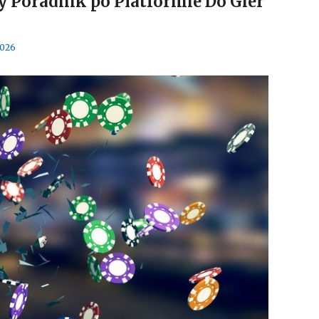
 Poradnik po Platformie Do Gier
2026