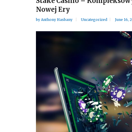
Stake Casino – Kompleksowy
Nowej Ery
by
Anthony Hasbany
Uncategorized
June 16, 