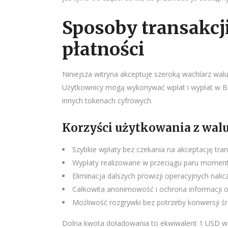
Sposoby transakcji
płatności
Niniejsza witryna akceptuje szeroką wachlarz wal
Użytkownicy mogą wykonywać wpłat i wypłat w Bitc
innych tokenach cyfrowych.
Korzyści użytkowania z wal
Szybkie wpłaty bez czekania na akceptację tra
Wypłaty realizowane w przeciągu paru moment
Eliminacja dalszych prowizji operacyjnych nal
Całkowita anonimowość i ochrona informacji o
Możliwość rozgrywki bez potrzeby konwersji ś
Dolna kwota doładowania to ekwiwalent 1 USD w o