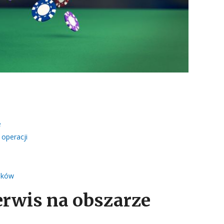
e
operacji
ników
erwis na obszarze