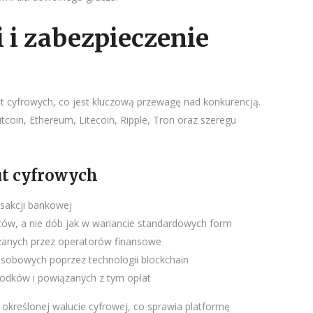
 i zabezpieczenie
ut cyfrowych, co jest kluczową przewagę nad konkurencją.
oin, Ethereum, Litecoin, Ripple, Tron oraz szeregu
ut cyfrowych
nsakcji bankowej
ów, a nie dób jak w wariancie standardowych form
iczanych przez operatorów finansowe
sobowych poprzez technologii blockchain
rodków i powiązanych z tym opłat
kreślonej walucie cyfrowej, co sprawia platformę