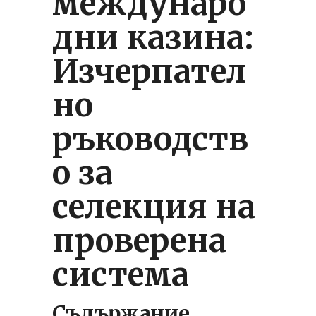
междунаро
дни казина:
Изчерпател
но
ръководств
о за
селекция на
проверена
система
Съдържание