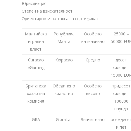
Юрисдикция
Степен на взискателност
Ориентировъчна такса за сертификат
Малтийска
Република
Особено
25000 –
игрална
Малта
интензивно
50000 EU
власт
Curacao
Кюрасао
Средно
десет
eGaming
хиляди –
15000 EU
Британска
Обединено
Особено
тридесет
хазартна
кралство
високо
хиляди –
комисия
100000
паунда
GRA
Gibraltar
Значително
осемдесе
и пет