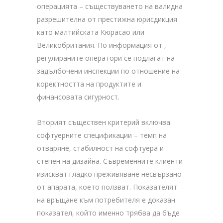
операцията – съществуването на валидна
разрешителна от престижна юрисдикция
като малтийската Кюрасао или
Великобритания. По информация от ,
регулираните оператори се подлагат на
задълбочени инспекции по отношение на
коректността на продуктите и
финансовата сигурност.
Вторият съществен критерий включва
софтуерните спецификации – темп на
отваряне, стабилност на софтуера и
степен на дизайна. Съвременните клиенти
изискват гладко преживяване несвързано
от апарата, което ползват. Показателят
на връщане към потребителя е доказан
показател, който именно трябва да бъде