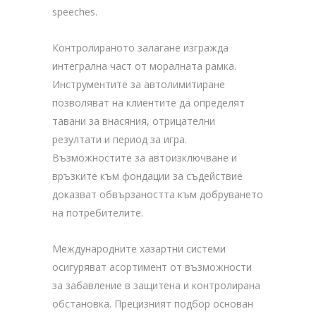
speeches.
Контролираното залагане изгражда
интегрална част от моралната рамка.
Инструментите за автолимитиране
позволяват на клиентите да определят
тавани за внасяния, отрицателни
резултати и период за игра.
Възможностите за автоизключване и
връзките към фондации за съдействие
доказват обвързаността към добруването
на потребителите.
Международните хазартни системи
осигуряват асортимент от възможности
за забавление в защитена и контролирана
обстановка. Прецизният подбор основан