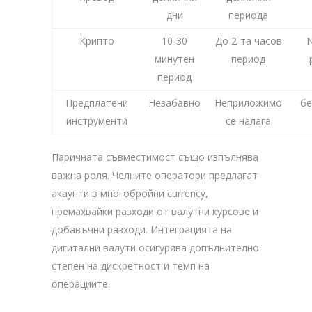
дни
периода
Крипто
10-30
До 2-та часов
N
минутен
период
период
Предплатени
Незабавно
Неприложимо
бе
инструменти
се налага
Паричната съвместимост също изпълнява
важна роля. Челните оператори предлагат
акаунти в многобройни currency,
премахвайки разходи от валутни курсове и
добавъчни разходи. Интеграцията на
дигитални валути осигурява допълнително
степен на дискретност и темп на
операциите.