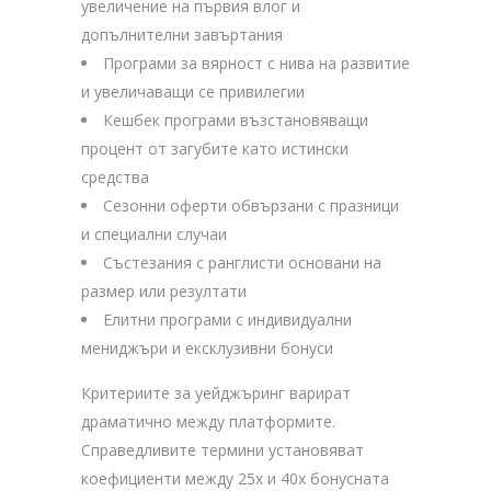
увеличение на първия влог и
допълнителни завъртания
Програми за вярност с нива на развитие
и увеличаващи се привилегии
Кешбек програми възстановяващи
процент от загубите като истински
средства
Сезонни оферти обвързани с празници
и специални случаи
Състезания с ранглисти основани на
размер или резултати
Елитни програми с индивидуални
мениджъри и ексклузивни бонуси
Критериите за уейджъринг варират
драматично между платформите.
Справедливите термини установяват
коефициенти между 25x и 40x бонусната