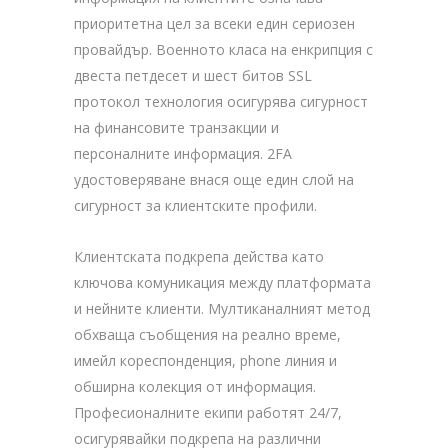
приоритетна цел за всеки един сериозен
провайдър. Военното класа на енкрипция с
двеста петдесет и шест битов SSL
протокол технология осигурява сигурност
на финансовите транзакции и
персоналните информация. 2FA
удостоверяване внася още един слой на
сигурност за клиентските профили.
Клиентската подкрепа действа като
ключова комуникация между платформата
и нейните клиенти. Мултиканалният метод
обхваща съобщения на реално време,
имейл кореспонденция, phone линия и
обширна колекция от информация.
Професионалните екипи работят 24/7,
осигурявайки подкрепа на различни