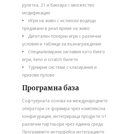
рулетка, 21 и баккара с множество
модификации
Игри на живо с истински водещи
предавани в реал време на живо
Дигитален покерни игри с различни
условия и таблици за възнаграждение
Специализирани заглавия като бинго
игри, keno и scratch билети
Турнирни системи с класирания и
призови пулове
Програмна база
Софтуерната основа на международните
оператори се формира чрез комплексна
конфигурация, интегрираща продукти от
различни партньори чрез единна среда.
Програмните интерфейси интеграциите