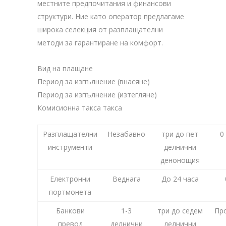
местните предпочитания и финансови
структури. Ние като оператор предлагаме
широка селекция от разплащателни
методи за гарантиране на комфорт.
Вид на плащане
Период за изпълнение (внасяне)
Период за изпълнение (изтегляне)
Комисионна такса такса
Разплащателни
Незабавно
три до пет
0
инструменти
делнични
денонощия
Електронни
Веднага
До 24 часа
портмонета
Банкови
1-3
три до седем
Пр
превод
делнични
делнични