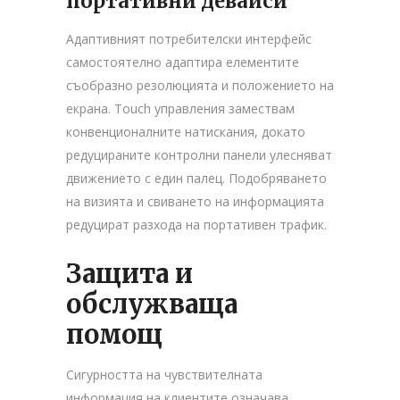
портативни девайси
Адаптивният потребителски интерфейс
самостоятелно адаптира елементите
съобразно резолюцията и положението на
екрана. Touch управления замествам
конвенционалните натискания, докато
редуцираните контролни панели улесняват
движението с един палец. Подобряването
на визията и свиването на информацията
редуцират разхода на портативен трафик.
Защита и
обслужваща
помощ
Сигурността на чувствителната
информация на клиентите означава