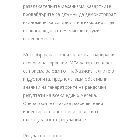
развлекателните механизми. Хазартните
провайдърите са длъжни да демонстрират
икономическа сигурност и възможност да
възнаграждават печелившите суми
своевременно.
Многобройните зони предлагат вариращи
степени на гаранции. МГА хазартна власт
се приема за един от най-взискателните в
индустрията, предполагаща обективни
анализи на генераторите на рандомни
резултати на всеки един 6 месеца.
Операторите с такива разрешителни
инвестират съществени средства в
съгласуваност с регулациите.
Регулаторен орган