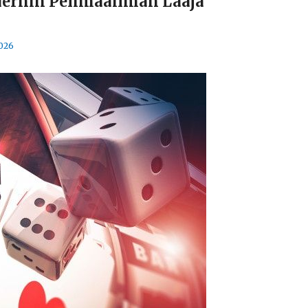
ernin Pelimaailman Laaja
2026