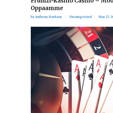
Frumzi-kasino Casino – Mod
Oppaamme
by
Anthony Hasbany
Uncategorized
May 27, 