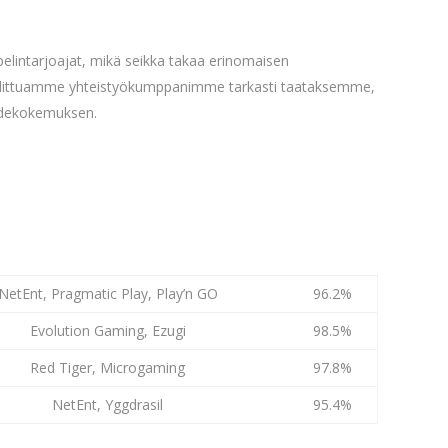
pelintarjoajat, mikä seikka takaa erinomaisen
 valittuamme yhteistyökumppanimme tarkasti taataksemme,
hdekokemuksen.
NetEnt, Pragmatic Play, Play’n GO
96.2%
Evolution Gaming, Ezugi
98.5%
Red Tiger, Microgaming
97.8%
NetEnt, Yggdrasil
95.4%