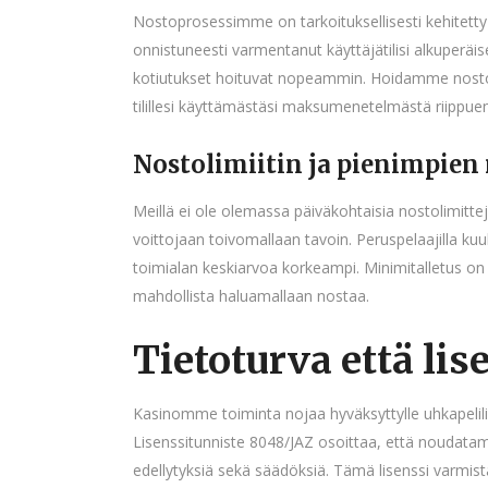
Nostoprosessimme on tarkoituksellisesti kehitett
onnistuneesti varmentanut käyttäjätilisi alkuperä
kotiutukset hoituvat nopeammin. Hoidamme nostopyy
tilillesi käyttämästäsi maksumenetelmästä riippuen 
Nostolimiitin ja pienimpien
Meillä ei ole olemassa päiväkohtaisia nostolimitte
voittojaan toivomallaan tavoin. Peruspelaajilla 
toimialan keskiarvoa korkeampi. Minimitalletus on 
mahdollista haluamallaan nostaa.
Tietoturva että lis
Kasinomme toiminta nojaa hyväksyttylle uhkapelil
Lisenssitunniste 8048/JAZ osoittaa, että nouda
edellytyksiä sekä säädöksiä. Tämä lisenssi varmis