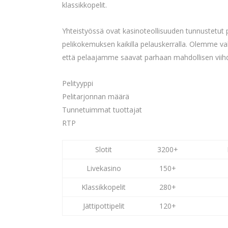
klassikkopelit.
Yhteistyössä ovat kasinoteollisuuden tunnustetut 
pelikokemuksen kaikilla pelauskerralla. Olemme
että pelaajamme saavat parhaan mahdollisen vii
Pelityyppi
Pelitarjonnan määrä
Tunnetuimmat tuottajat
RTP
Slotit
3200+
Livekasino
150+
Klassikkopelit
280+
Jättipottipelit
120+