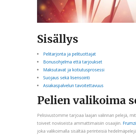
Sisällys
Pelitarjonta ja pelituottajat
Bonusohjelma että tarjoukset
Maksutavat ja kotiutusprosessi
Suojaus sekä lisensointi
Asiakaspalvelun tavoitettavuus
Pelien valikoima s
Pelisivustomme tarjoaa laajan valinnan pelejä, mit
toiveet noviiseista ammattimaisiin osaajiin.
Frumz
joka valikoimalla sisältää perinteisiä hedelmäpelej