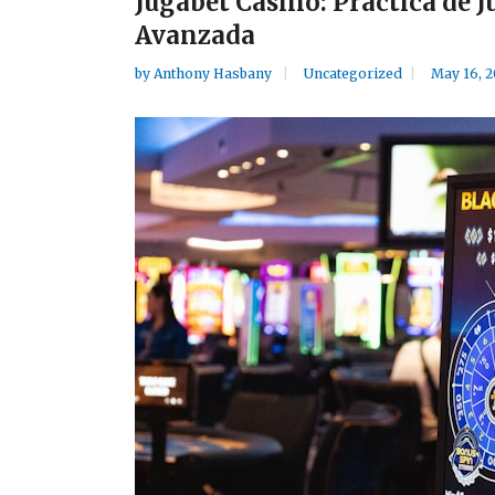
Jugabet Casino: Práctica de 
Avanzada
by
Anthony Hasbany
Uncategorized
May 16, 