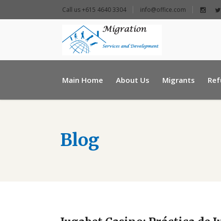
Call us +615 4640 3304
info@office.com
+ 961 25 954460
Main Home
About Us
Migrants
Ref
info@e-msd.org
Blog