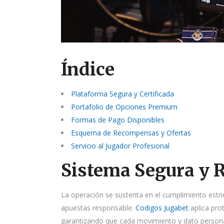
Índice
Plataforma Segura y Certificada
Portafolio de Opciones Premium
Formas de Pago Disponibles
Esquema de Recompensas y Ofertas
Servicio al Jugador Profesional
Sistema Segura y 
La operación se sustenta en el cumplimiento estric
apuestas responsable.
Codigos Jugabet
aplica pro
garantizando que cada movimiento y dato persona