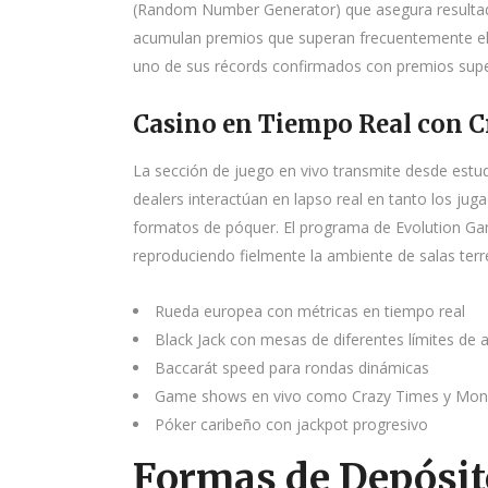
(Random Number Generator) que asegura resultad
acumulan premios que superan frecuentemente el
uno de sus récords confirmados con premios super
Casino en Tiempo Real con C
La sección de juego en vivo transmite desde estu
dealers interactúan en lapso real en tanto los juga
formatos de póquer. El programa de Evolution Ga
reproduciendo fielmente la ambiente de salas terr
Rueda europea con métricas en tiempo real
Black Jack con mesas de diferentes límites de 
Baccarát speed para rondas dinámicas
Game shows en vivo como Crazy Times y Mon
Póker caribeño con jackpot progresivo
Formas de Depósit