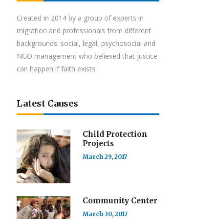
Created in 2014 by a group of experts in
migration and professionals from different
backgrounds: social, legal, psychosocial and
NGO management who believed that justice
can happen if faith exists.
Latest Causes
Child Protection
Projects
March 29, 2017
Community Center
March 30, 2017