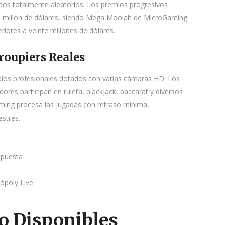
os totalmente aleatorios. Los premios progresivos
 millón de dólares, siendo Mega Moolah de MicroGaming
iores a veinte millones de dólares.
roupiers Reales
dios profesionales dotados con varias cámaras HD. Los
dores participan en ruleta, blackjack, baccarat y diversos
ming procesa las jugadas con retraso mínima,
estres.
apuesta
ópoly Live
o Disponibles