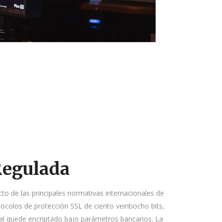
Regulada
to de las principales normativas internacionales de
tocolos de protección SSL de ciento veintiocho bits,
l quede encriptado bajo parámetros bancarios. La