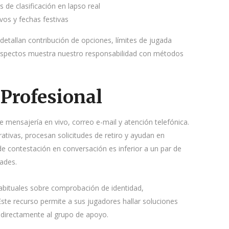
de clasificación en lapso real
vos y fechas festivas
detallan contribución de opciones, límites de jugada
 aspectos muestra nuestro responsabilidad con métodos
 Profesional
mensajería en vivo, correo e-mail y atención telefónica.
ativas, procesan solicitudes de retiro y ayudan en
e contestación en conversación es inferior a un par de
tades.
abituales sobre comprobación de identidad,
Este recurso permite a sus jugadores hallar soluciones
 directamente al grupo de apoyo.