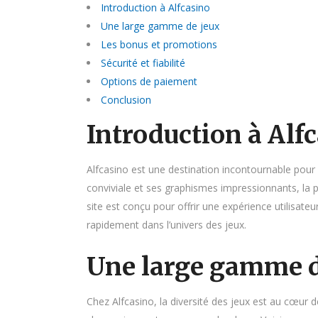
Introduction à Alfcasino
Une large gamme de jeux
Les bonus et promotions
Sécurité et fiabilité
Options de paiement
Conclusion
Introduction à Alf
Alfcasino est une destination incontournable pour 
conviviale et ses graphismes impressionnants, la p
site est conçu pour offrir une expérience utilisate
rapidement dans l’univers des jeux.
Une large gamme d
Chez Alfcasino, la diversité des jeux est au cœur 