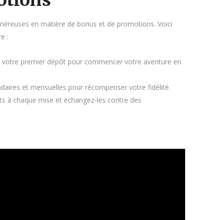
otions
énéreuses en matière de bonus et de promotions. Voici
e :
r votre premier dépôt pour commencer votre aventure en
aires et mensuelles pour récompenser votre fidélité.
s à chaque mise et échangez-les contre des