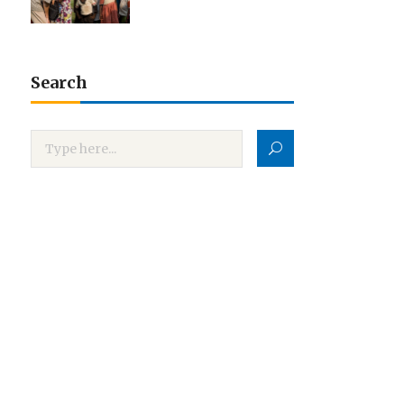
Search