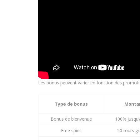
Les bonus peuvent varier en fonction des promotio
Type de bonus
Monta
Bonus de bienvenue
100% jusqu’
Free spins
50 tours gr