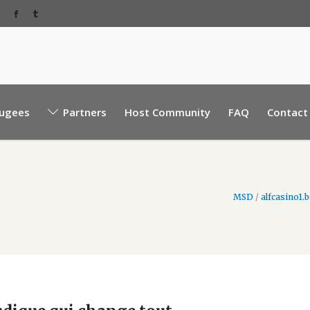
Baabda Rear EBML road, near Sacre Coeur hospita
ugees
Partners
Host Community
FAQ
Contact
Mount Lebanon, Lebanon.
MSD
/
alfcasino1.