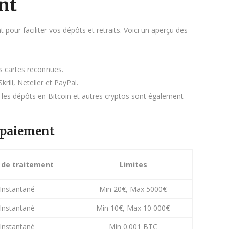
nt
our faciliter vos dépôts et retraits. Voici un aperçu des
s cartes reconnues.
ill, Neteller et PayPal.
 les dépôts en Bitcoin et autres cryptos sont également
 paiement
 de traitement
Limites
Instantané
Min 20€, Max 5000€
Instantané
Min 10€, Max 10 000€
Instantané
Min 0.001 BTC