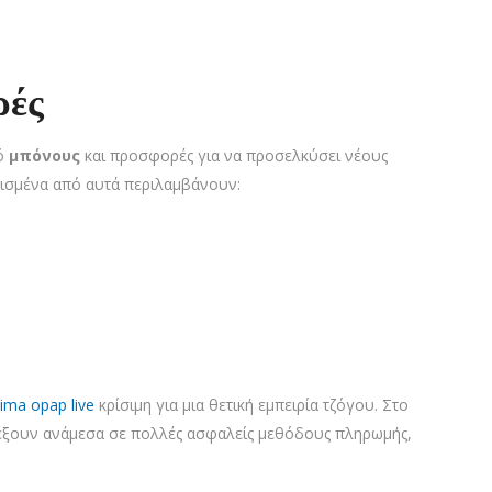
ρές
πό
μπόνους
και προσφορές για να προσελκύσει νέους
ρισμένα από αυτά περιλαμβάνουν:
ima opap live
κρίσιμη για μια θετική εμπειρία τζόγου. Στο
ιλέξουν ανάμεσα σε πολλές ασφαλείς μεθόδους πληρωμής,