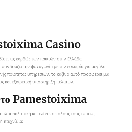
stoixima Casino
δίσει τις καρδιές των παικτών στην Ελλάδα,
 συνδυάζει την ψυχαγωγία με την ευκαιρία για μεγάλα
ής ποιότητας υπηρεσιών, το καζίνο αυτό προσφέρει μια
ς και εξαιρετική υποστήριξη πελατών.
 στο Pamestoixima
ι πλουραλιστική και caters σε όλους τους τύπους
ή παιχνίδια: