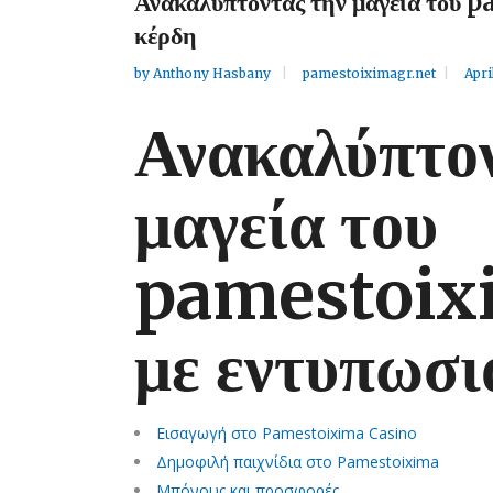
Ανακαλύπτοντας την μαγεία του
κέρδη
by
Anthony Hasbany
pamestoiximagr.net
Apri
Ανακαλύπτον
μαγεία του
pamestoix
με εντυπωσι
Εισαγωγή στο Pamestoixima Casino
Δημοφιλή παιχνίδια στο Pamestoixima
Μπόνους και προσφορές