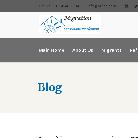
Call us +615 4640 3304
info@office.com
+ 961 25 954460
Main Home
About Us
Migrants
Ref
info@e-msd.org
Blog