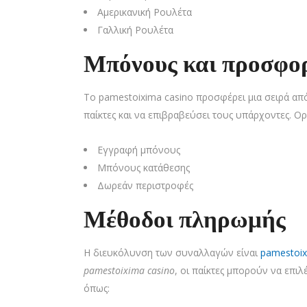
Αμερικανική Ρουλέτα
Γαλλική Ρουλέτα
Μπόνους και προσφο
Το pamestoixima casino προσφέρει μια σειρά α
παίκτες και να επιβραβεύσει τους υπάρχοντες. Ο
Εγγραφή μπόνους
Μπόνους κατάθεσης
Δωρεάν περιστροφές
Μέθοδοι πληρωμής
Η διευκόλυνση των συναλλαγών είναι
pamestoix
pamestoixima casino
, οι παίκτες μπορούν να επ
όπως: