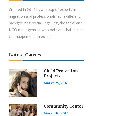
Created in 2014 by a group of experts in
migration and professionals from different
backgrounds: social, legal, psychosocial and
NGO management who believed that justice
can happen if faith exists.
Latest Causes
Child Protection
Projects
March 29, 2017
Community Center
March 30, 2017