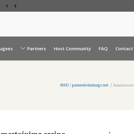
Baabda Rear EBML road, near Sacre Coeur hospita
ugees
Partners
Host Community
FAQ
Contact
Mount Lebanon, Lebanon.
MSD
/
pamestoiximagr.net
/
Ανακαλύπτοντ