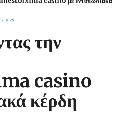
 pamestoixima casino με εντυπωσιακά
l 7, 2026
τας την
ima casino
ακά κέρδη