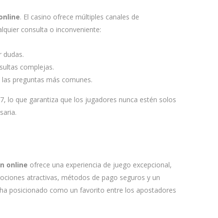
online
. El casino ofrece múltiples canales de
lquier consulta o inconveniente:
r dudas.
sultas complejas.
a las preguntas más comunes.
4/7, lo que garantiza que los jugadores nunca estén solos
saria.
n online
ofrece una experiencia de juego excepcional,
ociones atractivas, métodos de pago seguros y un
se ha posicionado como un favorito entre los apostadores