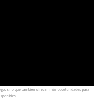
uego, sino que también ofrecen más oportunidades para
isponibles.