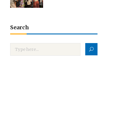
Search