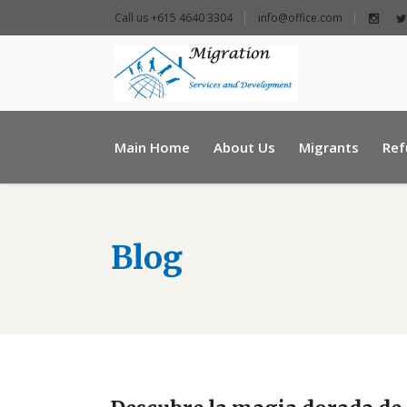
Call us +615 4640 3304
info@office.com
+ 961 25 954460
Main Home
About Us
Migrants
Ref
info@e-msd.org
Blog