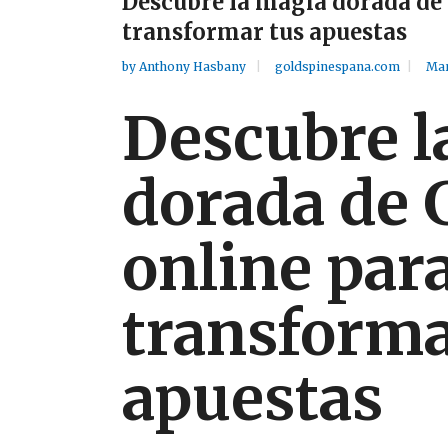
Descubre la magia dorada de
transformar tus apuestas
by
Anthony Hasbany
goldspinespana.com
Mar
Descubre l
dorada de 
online par
transforma
apuestas