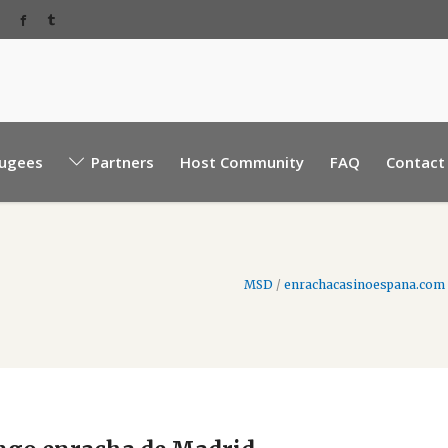
Baabda Rear EBML road, near Sacre Coeur hospita
ugees
Partners
Host Community
FAQ
Contact
Mount Lebanon, Lebanon.
MSD
/
enrachacasinoespana.com