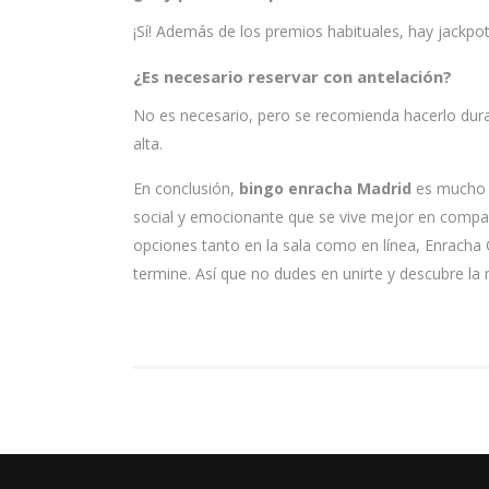
¡Sí! Además de los premios habituales, hay jackpo
¿Es necesario reservar con antelación?
No es necesario, pero se recomienda hacerlo dur
alta.
En conclusión,
bingo enracha Madrid
es mucho m
social y emocionante que se vive mejor en compañ
opciones tanto en la sala como en línea, Enracha
termine. Así que no dudes en unirte y descubre la 