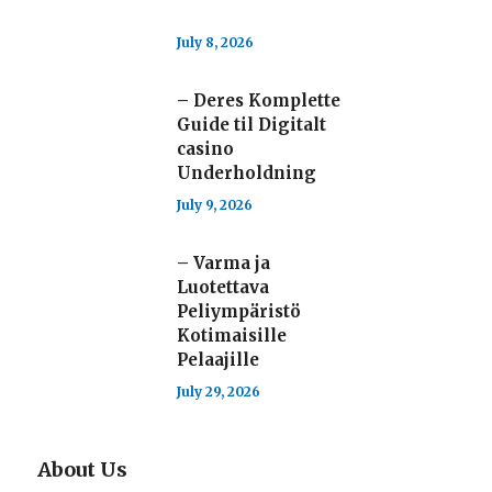
July 8, 2026
– Deres Komplette
Guide til Digitalt
casino
Underholdning
July 9, 2026
– Varma ja
Luotettava
Peliympäristö
Kotimaisille
Pelaajille
July 29, 2026
About Us