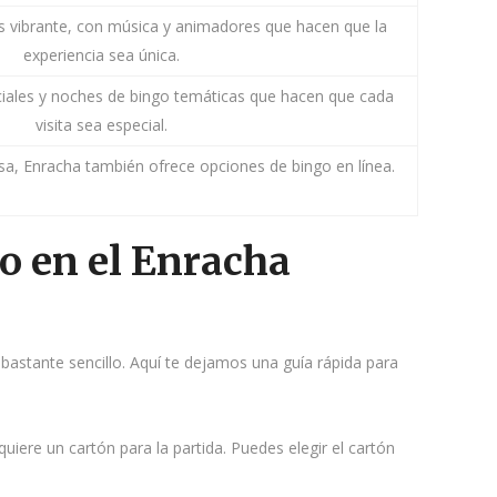
s vibrante, con música y animadores que hacen que la
experiencia sea única.
ciales y noches de bingo temáticas que hacen que cada
visita sea especial.
asa, Enracha también ofrece opciones de bingo en línea.
o en el Enracha
 bastante sencillo. Aquí te dejamos una guía rápida para
quiere un cartón para la partida. Puedes elegir el cartón