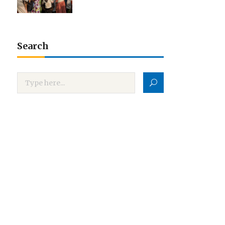
Search