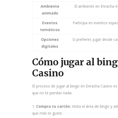
Ambiente
El ambiente en Enracha e
animado
Eventos
Participa en eventos espe
temáticos
Opciones
Si prefieres jugar desde c
digitales
Cómo jugar al bing
Casino
El proceso de jugar al bingo en Enracha Casino es
que no te pierdas nada:
Compra tu cartón:
Visita el área de bingo y ad
que más te guste.