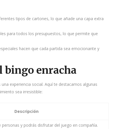
ferentes tipos de cartones, lo que añade una capa extra
les para todos los presupuestos, lo que permite que
especiales hacen que cada partida sea emocionante y
al bingo enracha
 una experiencia social. Aquí te destacamos algunas
miento sea irresistible:
Descripción
e personas y podrás disfrutar del juego en compañía.