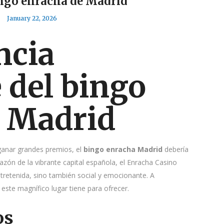
ingo enracha de Madrid
January 22, 2026
ncia
 del bingo
n Madrid
 ganar grandes premios, el
bingo enracha Madrid
debería
orazón de la vibrante capital española, el Enracha Casino
tretenida, sino también social y emocionante. A
 este magnífico lugar tiene para ofrecer.
os