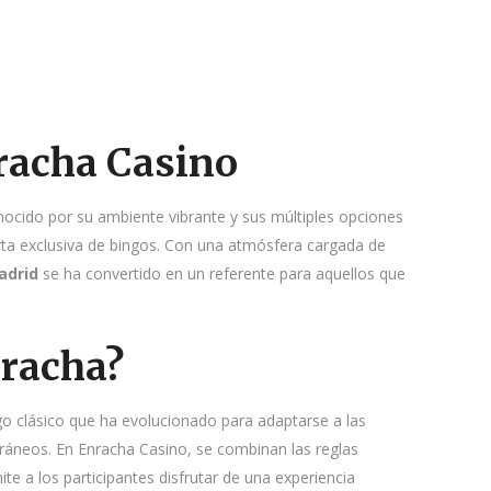
racha Casino
ocido por su ambiente vibrante y sus múltiples opciones
rta exclusiva de bingos. Con una atmósfera cargada de
adrid
se ha convertido en un referente para aquellos que
nracha?
go clásico que ha evolucionado para adaptarse a las
áneos. En Enracha Casino, se combinan las reglas
te a los participantes disfrutar de una experiencia