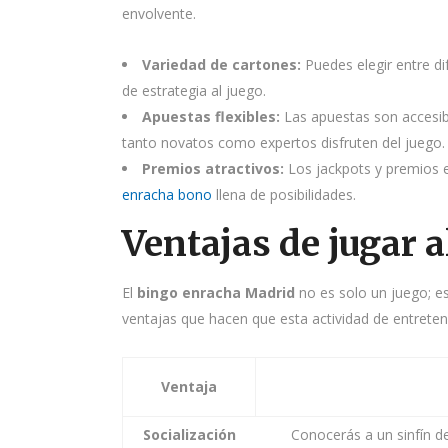
envolvente.
Variedad de cartones:
Puedes elegir entre di
de estrategia al juego.
Apuestas flexibles:
Las apuestas son accesib
tanto novatos como expertos disfruten del juego.
Premios atractivos:
Los jackpots y premios 
enracha bono
llena de posibilidades.
Ventajas de jugar 
El
bingo enracha Madrid
no es solo un juego; es
ventajas que hacen que esta actividad de entreteni
Ventaja
Socialización
Conocerás a un sinfín d