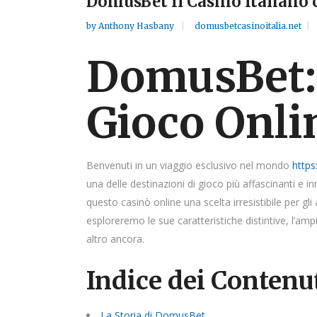
DomusBet Il Casino Italiano 
by
Anthony Hasbany
domusbetcasinoitalia.net
DomusBet: 
Gioco Onlin
Benvenuti in un viaggio esclusivo nel mondo
https
una delle destinazioni di gioco più affascinanti e 
questo casinò online una scelta irresistibile per gl
esploreremo le sue caratteristiche distintive, l’amp
altro ancora.
Indice dei Contenu
La Storia di DomusBet