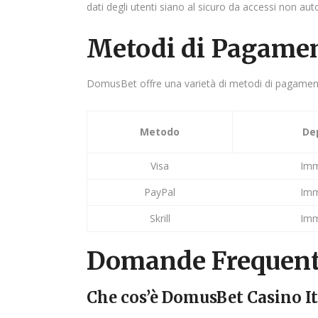
dati degli utenti siano al sicuro da accessi non auto
Metodi di Pagame
DomusBet offre una varietà di metodi di pagamento 
Metodo
De
Visa
Imm
PayPal
Imm
Skrill
Imm
Domande Frequent
Che cos’è DomusBet Casino It