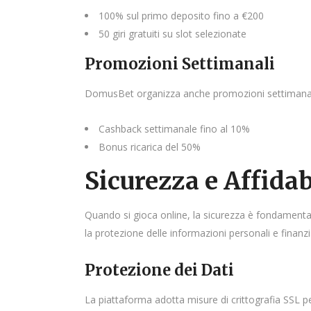
100% sul primo deposito fino a €200
50 giri gratuiti su slot selezionate
Promozioni Settimanali
DomusBet organizza anche promozioni settimanali
Cashback settimanale fino al 10%
Bonus ricarica del 50%
Sicurezza e Affidab
Quando si gioca online, la sicurezza è fondamenta
la protezione delle informazioni personali e finanzia
Protezione dei Dati
La piattaforma adotta misure di crittografia SSL pe