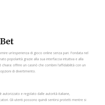
sBet
ornire un’esperienza di gioco online senza pari. Fondata nel
 popolarità grazie alla sua interfaccia intuitiva e alla
 chiara: offrire un casinò che combini l’affidabilità con un
 opzioni di divertimento.
è autorizzato e regolato dalle autorità italiane,
catori. Gli utenti possono quindi sentirsi protetti mentre si