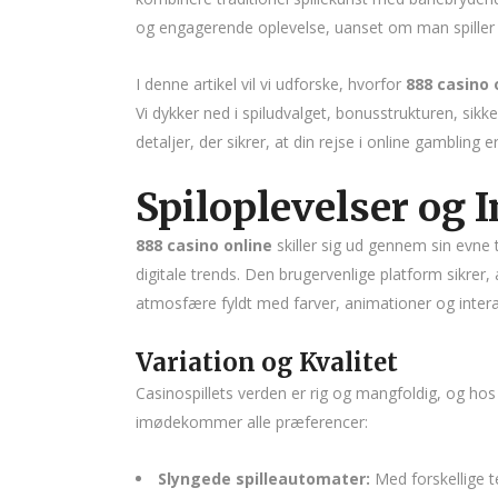
og engagerende oplevelse, uanset om man spiller f
I denne artikel vil vi udforske, hvorfor
888 casino 
Vi dykker ned i spiludvalget, bonusstrukturen, sik
detaljer, der sikrer, at din rejse i online gambling 
Spiloplevelser og 
888 casino online
skiller sig ud gennem sin evne 
digitale trends. Den brugervenlige platform sikrer,
atmosfære fyldt med farver, animationer og intera
Variation og Kvalitet
Casinospillets verden er rig og mangfoldig, og hos
imødekommer alle præferencer:
Slyngede spilleautomater:
Med forskellige t