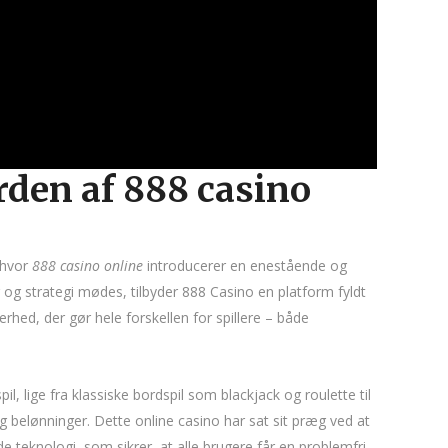
erden af
888 casino
 hvor
888 casino online
introducerer en enestående og
g og strategi mødes, tilbyder 888 Casino en platform fyldt
erhed, der gør hele forskellen for spillere – både
il, lige fra klassiske bordspil som blackjack og roulette til
 belønninger. Dette online casino har sat sit præg ved at
 teknologi, som sikrer, at alle brugere får en problemfri