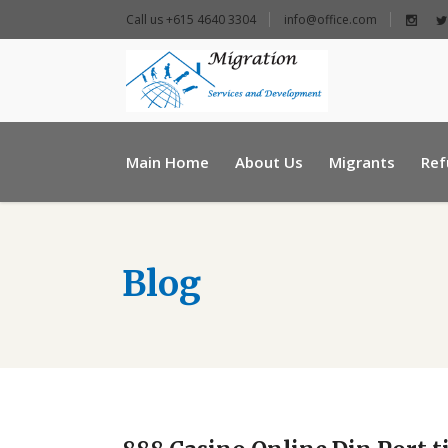
Call us +615 4640 3304
info@office.com
+ 961 25 954460
Main Home
About Us
Migrants
Ref
info@e-msd.org
Blog