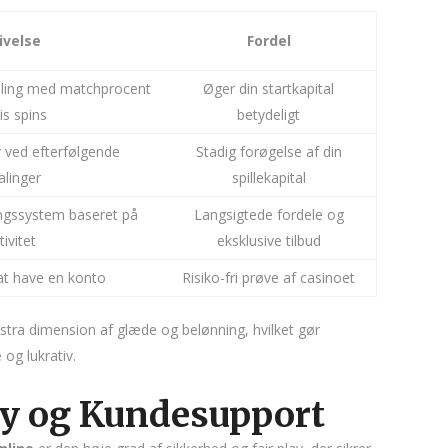
ivelse
Fordel
aling med matchprocent
Øger din startkapital
is spins
betydeligt
ved efterfølgende
Stadig forøgelse af din
alinger
spillekapital
ngssystem baseret på
Langsigtede fordele og
tivitet
eksklusive tilbud
at have en konto
Risiko-fri prøve af casinoet
ekstra dimension af glæde og belønning, hvilket gør
g lukrativ.
ay og Kundesupport