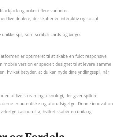
blackjack og poker i flere varianter.
d live dealere, der skaber en interaktiv og social
unikke spil, som scratch cards og bingo.
Platformen er optimeret til at skabe en fuldt responsive
 mobile version er specielt designet til at levere samme
n, hvilket betyder, at du kan nyde dine yndlingsspil, når
en af live streaming teknologi, der giver spillere
ultaterne er autentiske og uforudsigelige. Denne innovation
virkelige casinomiljø, hvilket skaber en unik og