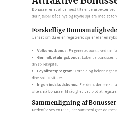
Attraktive Bonusse
Bonusser er et af de mest tiltalende aspekter ved
der hjælper både nye og loyale spillere med at forv
Forskellige Bonusmulighede
Uanset om du er en registreret spiller eller en 
Velkomstbonus:
En generøs bonus ved din før
Genindbetalingsbonus:
Løbende bonusser, de
din spillekapital.
Loyalitetsprogram:
Fordele og belønninger 
dine spilaktiviteter.
Ingen indskudsbonus:
For dem, der ønsker at
ofte små bonusser til rådighed ved blot at registrer
Sammenligning af Bonusser
Nedenfor ses en tabel, der sammenligner de mest