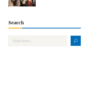
Search