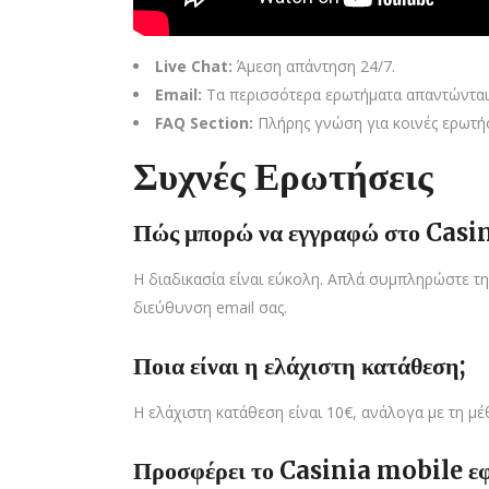
Live Chat:
Άμεση απάντηση 24/7.
Email:
Τα περισσότερα ερωτήματα απαντώνται
FAQ Section:
Πλήρης γνώση για κοινές ερωτήσ
Συχνές Ερωτήσεις
Πώς μπορώ να εγγραφώ στο Casi
Η διαδικασία είναι εύκολη. Απλά συμπληρώστε τ
διεύθυνση email σας.
Ποια είναι η ελάχιστη κατάθεση;
Η ελάχιστη κατάθεση είναι 10€, ανάλογα με τη μ
Προσφέρει το Casinia mobile ε