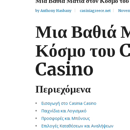
Μια Βαθιά Ματιά στον Κόσμο το
by
Anthony Hasbany
casiniagreece.net
Novem
Μια Βαθιά 
Κόσμο του 
Casino
Περιεχόμενα
Εισαγωγή στο Casinia Casino
Παιχνίδια και Λογισμικό
Προσφορές και Μπόνους
Επιλογές Καταθέσεων και Αναλήψεων