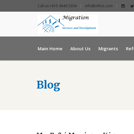
Call us +615 4640 3304
info@office.com
+ 961 25 954460
Main Home
About Us
Migrants
Ref
info@e-msd.org
Blog