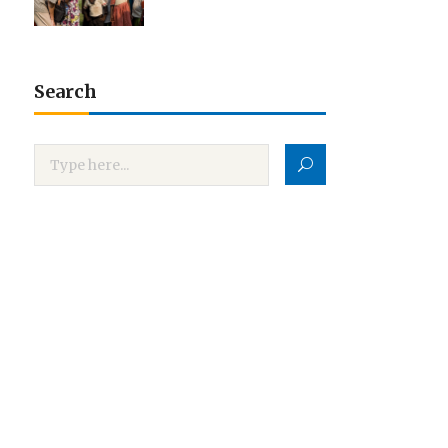
Search