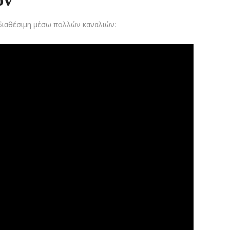
 διαθέσιμη μέσω πολλών καναλιών: