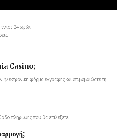
 εντός 24 ωρών.
εις.
nia Casino;
ην ηλεκτρονική φόρμα εγγραφής και επιβεβαιώστε τη
έθοδο πληρωμής που θα επιλέξετε.
φαρμογή;