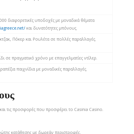
000 διαφορετικές υποδοχές με μοναδικά θέματα
niagreece.net/
και δυνατότητες μπόνους.
τζακ, Πόκερ και Ρουλέτα σε πολλές παραλλαγές.
δι σε πραγματικό χρόνο με επαγγελματίες ντίλερ.
ραπέζια παιχνίδια με μοναδικές παραλλαγές.
ους
και τις προσφορές που προσφέρει το Casinia Casino.
της κατάθεσης με δωρεάν περιστροφές.