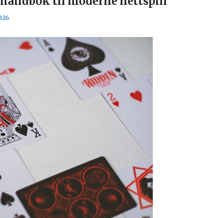
e håndbok til moderne nettspill
026