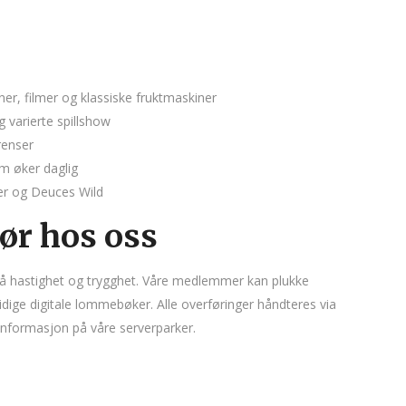
er, filmer og klassiske fruktmaskiner
g varierte spillshow
grenser
m øker daglig
ter og Deuces Wild
ør hos oss
 på hastighet og trygghet. Våre medlemmer kan plukke
idige digitale lommebøker. Alle overføringer håndteres via
rtinformasjon på våre serverparker.