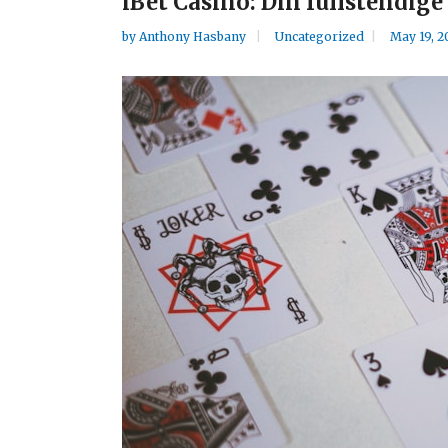
iBet Casino: Din fullstendig
by
Anthony Hasbany
Uncategorized
May 19, 2