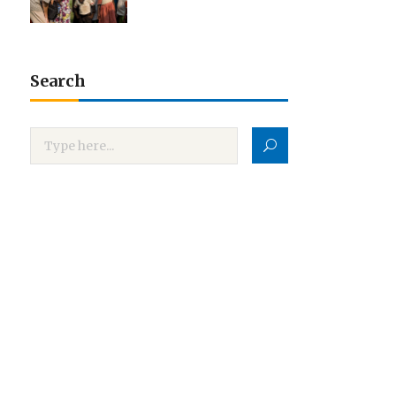
Search