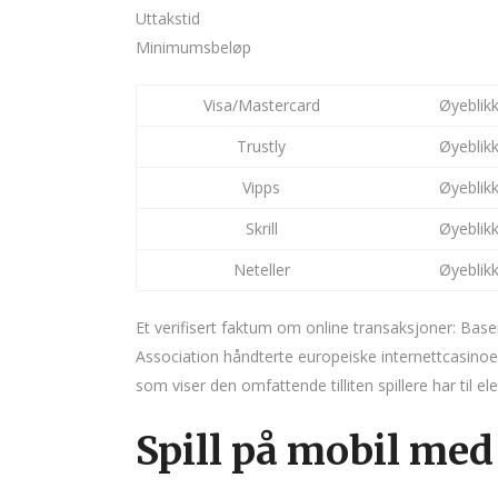
Uttakstid
Minimumsbeløp
Visa/Mastercard
Øyeblikk
Trustly
Øyeblikk
Vipps
Øyeblikk
Skrill
Øyeblikk
Neteller
Øyeblikk
Et verifisert faktum om online transaksjoner: Base
Association håndterte europeiske internettcasinoer 
som viser den omfattende tilliten spillere har til el
Spill på mobil med