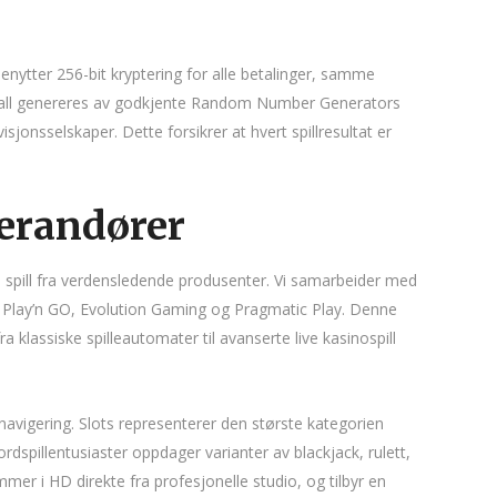
 benytter 256-bit kryptering for alle betalinger, samme
utfall genereres av godkjente Random Number Generators
jonsselskaper. Dette forsikrer at hvert spillresultat er
verandører
te spill fra verdensledende produsenter. Vi samarbeider med
Play’n GO, Evolution Gaming og Pragmatic Play. Denne
ra klassiske spilleautomater til avanserte live kasinospill
l navigering. Slots representerer den største kategorien
Bordspillentusiaster oppdager varianter av blackjack, rulett,
mer i HD direkte fra profesjonelle studio, og tilbyr en