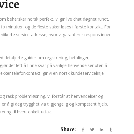
vice
 behersker norsk perfekt. Vi gir live chat døgnet rundt,
r to minutter, og de fleste saker løses i første kontakt. For
dedikerte service-adresse, hvor vi garanterer respons innen
 detaljerte guider om registrering, betalinger,
gjør det lett å finne svar på vanlige henvendelser uten å
ekker telefonkontakt, gir vi en norsk kundeservicelinje
og rask problemløsning. Vi forstår at henvendelser og
er å gi deg trygghet via tilgjengelig og kompetent hjelp.
ering til hvert enkelt uttak.
Share: