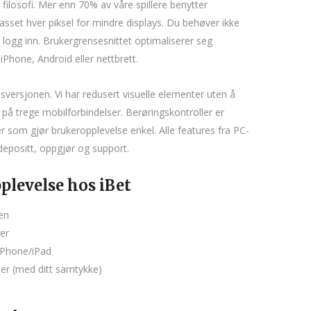
filosofi. Mer enn 70% av våre spillere benytter
ilpasset hver piksel for mindre displays. Du behøver ikke
logg inn. Brukergrensesnittet optimaliserer seg
Phone, Android eller nettbrett.
versjonen. Vi har redusert visuelle elementer uten å
v på trege mobilforbindelser. Berøringskontroller er
r som gjør brukeropplevelse enkel. Alle features fra PC-
depositt, oppgjør og support.
plevelse hos iBet
ren
ter
iPhone/iPad
er (med ditt samtykke)